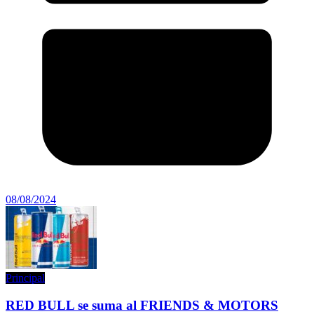
08/08/2024
Principal
RED BULL se suma al FRIENDS & MOTORS