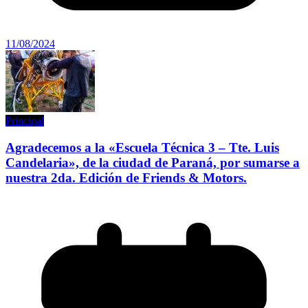
11/08/2024
Principal
Agradecemos a la «Escuela Técnica 3 – Tte. Luis
Candelaria», de la ciudad de Paraná, por sumarse a
nuestra 2da. Edición de Friends & Motors.