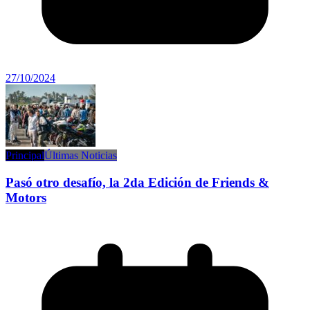
27/10/2024
Principal
Últimas Noticias
Pasó otro desafío, la 2da Edición de Friends &
Motors