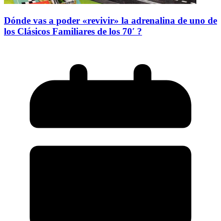
Dónde vas a poder «revivir» la adrenalina de uno de
los Clásicos Familiares de los 70′ ?